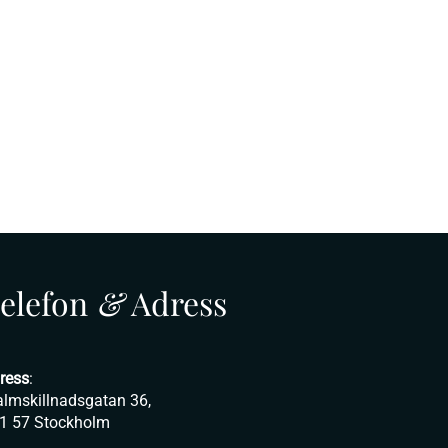
elefon
&
Adress
ress
:
lmskillnadsgatan 36,
1 57 Stockholm