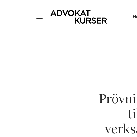
H
Prövni
t
verks