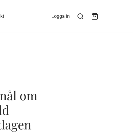
kt
Logga in
 mål om
ld
tlagen