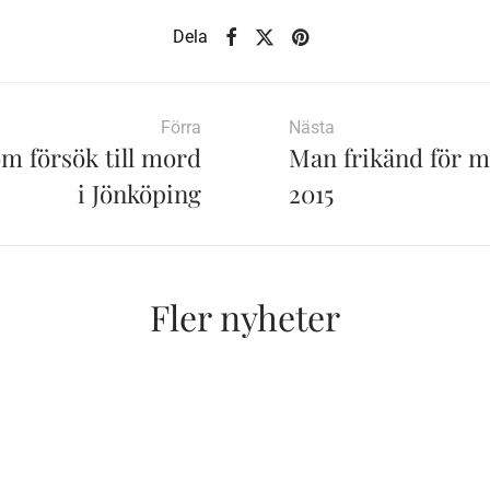
Dela
Förra
Nästa
om försök till mord
Man frikänd för m
i Jönköping
2015
Fler nyheter