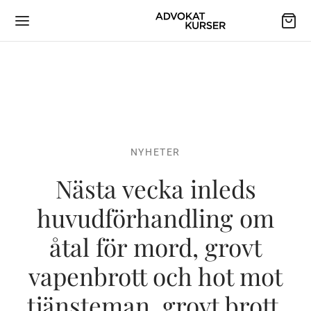
NYHETER
Nästa vecka inleds
huvudförhandling om
åtal för mord, grovt
vapenbrott och hot mot
tjänsteman, grovt brott,