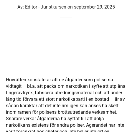
Av:
Editor - Juristkursen
on
september 29, 2025
Hovrätten konstaterar att de åtgärder som poliserna
vidtagit – bl.a. att packa om narkotikan i syfte att utplåna
fingeravtryck, fabricera utredningsmaterial och att under
lång tid förvara ett stort narkotikaparti i en bostad – är av
sådan karaktär att det inte rimligen kan anses ha skett
inom ramen för polisens brottsutredande verksamhet.
Snarare verkar åtgärderna ha syftat till att dölja
narkotikans existens för andra poliser. Agerandet har inte
varit förankrat hos chefer och inte heller utgjort en