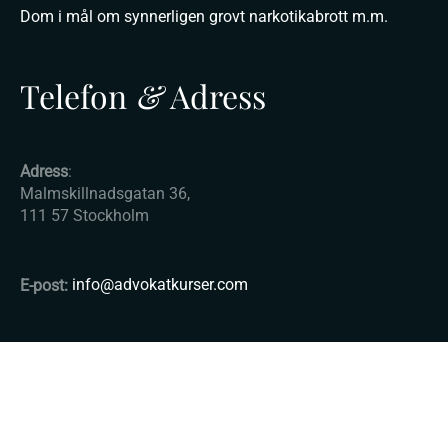
Dom i mål om synnerligen grovt narkotikabrott m.m.
Telefon
&
Adress
Adress
:
Malmskillnadsgatan 36,
111 57 Stockholm
E-post:
info@advokatkurser.com
© Copyright 2025 - Advokatkurser