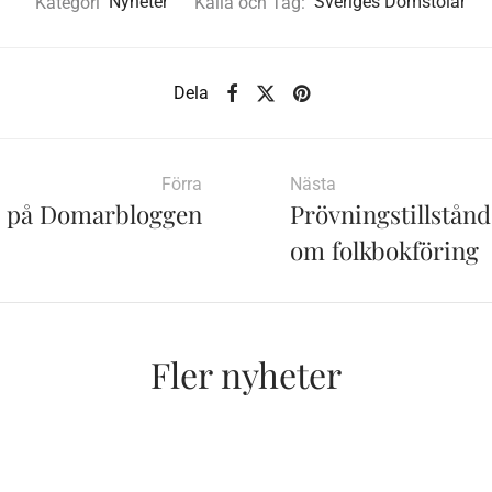
Kategori
Nyheter
Källa och Tag:
Sveriges Domstolar
Dela
Förra
Nästa
g på Domarbloggen
Prövningstillstån
om folkbokföring
Fler nyheter