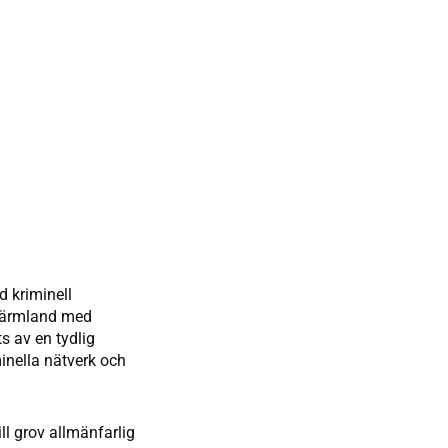
d kriminell
 Värmland med
s av en tydlig
minella nätverk och
ll grov allmänfarlig