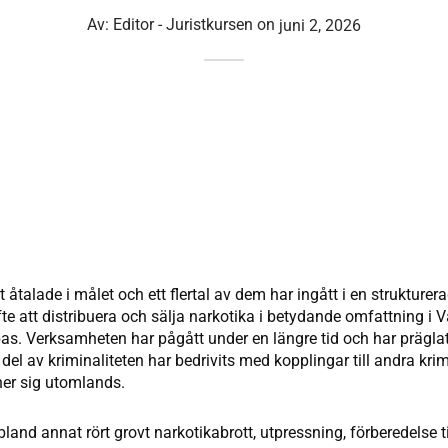
Av:
Editor - Juristkursen
on
juni 2, 2026
 åtalade i målet och ett flertal av dem har ingått i en strukturera
e att distribuera och sälja narkotika i betydande omfattning i
s. Verksamheten har pågått under en längre tid och har präglat
 del av kriminaliteten har bedrivits med kopplingar till andra kri
er sig utomlands.
land annat rört grovt narkotikabrott, utpressning, förberedelse ti