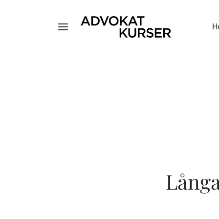
H
Långa