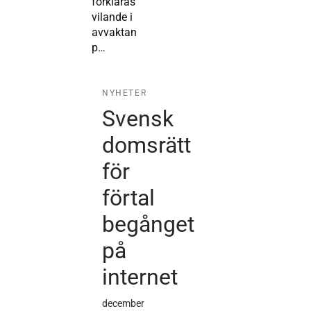
förklaras
vilande i
avvaktan
p…
NYHETER
Svensk
domsrätt
för
förtal
begånget
på
internet
december