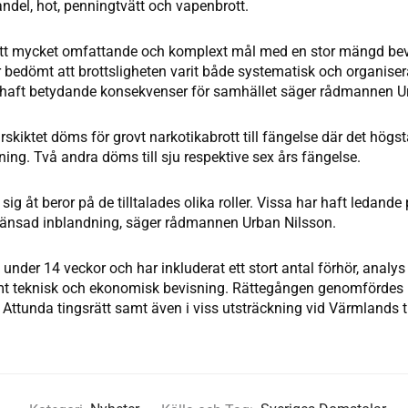
ndel, hot, penningtvätt och vapenbrott.
t ett mycket omfattande och komplext mål med en stor mängd b
ar bedömt att brottsligheten varit både systematisk och organise
 haft betydande konsekvenser för samhället säger rådmannen U
rskiktet döms för grovt narkotikabrott till fängelse där det högsta
ing. Två andra döms till sju respektive sex års fängelse.
r sig åt beror på de tilltalades olika roller. Vissa har haft ledan
ränsad inblandning, säger rådmannen Urban Nilsson.
under 14 veckor och har inkluderat ett stort antal förhör, analy
 teknisk och ekonomisk bevisning. Rättegången genomfördes i
 Attunda tingsrätt samt även i viss utsträckning vid Värmlands ti