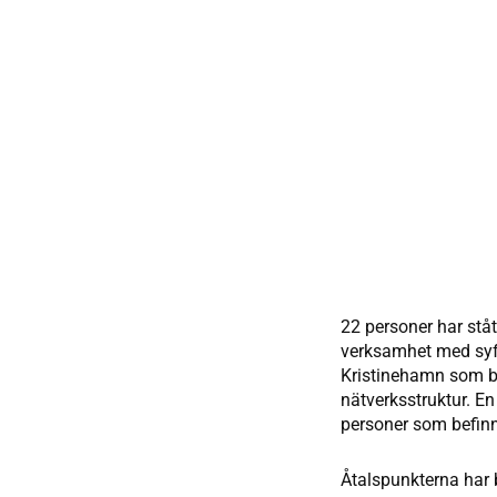
22 personer har stått
verksamhet med syft
Kristinehamn som ba
nätverksstruktur. En
personer som befinn
Åtalspunkterna har b