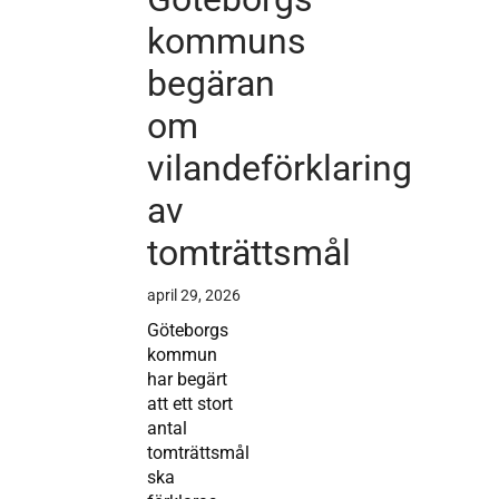
kommuns
begäran
om
vilandeförklaring
av
tomträttsmål
april 29, 2026
Göteborgs
kommun
har begärt
att ett stort
antal
tomträttsmål
ska