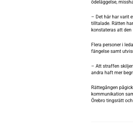
ödeläggelse, missha
– Det här har vari
tilltalade. Rätten h
konstateras att den
Flera personer i leda
fängelse samt utvisn
– Att straffen skilje
andra haft mer beg
Rättegången pågick 
kommunikation samt
Örebro tingsrätt och