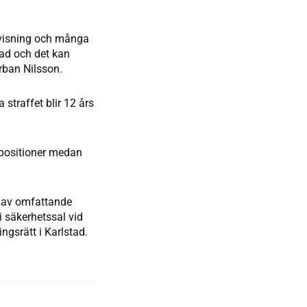
evisning och många
rad och det kan
rban Nilsson.
 straffet blir 12 års
de positioner medan
s av omfattande
 säkerhetssal vid
ngsrätt i Karlstad.