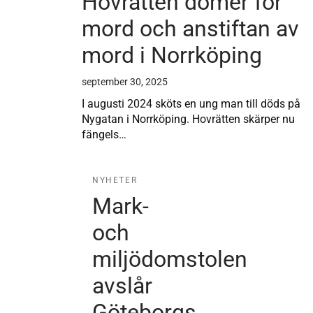
Hovrätten dömer för
mord och anstiftan av
mord i Norrköping
september 30, 2025
I augusti 2024 sköts en ung man till döds på
Nygatan i Norrköping. Hovrätten skärper nu
fängels…
NYHETER
Mark-
och
miljödomstolen
avslår
Göteborgs