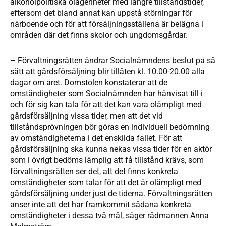
alkoholpolitiska olägenheter med längre tillståndstider,
eftersom det bland annat kan uppstå störningar för
närboende och för att försäljningsställena är belägna i
områden där det finns skolor och ungdomsgårdar.
– Förvaltningsrätten ändrar Socialnämndens beslut på så
sätt att gårdsförsäljning blir tillåten kl. 10.00-20.00 alla
dagar om året. Domstolen konstaterar att de
omständigheter som Socialnämnden har hänvisat till i
och för sig kan tala för att det kan vara olämpligt med
gårdsförsäljning vissa tider, men att det vid
tillståndsprövningen bör göras en individuell bedömning
av omständigheterna i det enskilda fallet. För att
gårdsförsäljning ska kunna nekas vissa tider för en aktör
som i övrigt bedöms lämplig att få tillstånd krävs, som
förvaltningsrätten ser det, att det finns konkreta
omständigheter som talar för att det är olämpligt med
gårdsförsäljning under just de tiderna. Förvaltningsrätten
anser inte att det har framkommit sådana konkreta
omständigheter i dessa två mål, säger rådmannen Anna