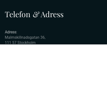
Telefon
&
Adress
Adress
:
Malmskillnadsgatan 36,
111 57 Stockholm
E-post:
info@advokatkurser.com
© Copyright 2025 - Advokatkurser