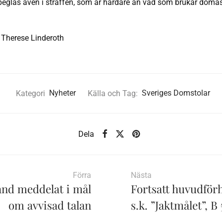
rspeglas även i straffen, som är hårdare än vad som brukar dömas
 Therese Linderoth
Kategori
Nyheter
Källa och Tag:
Sveriges Domstolar
Dela
Förra
Nästa
ånd meddelat i mål
Fortsatt huvudförh
om avvisad talan
s.k. ”Jaktmålet”, B