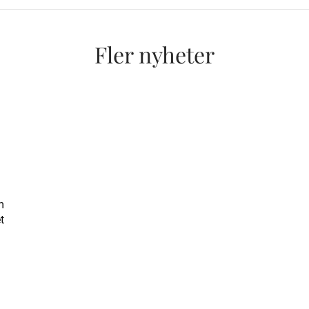
Fler nyheter
m
t