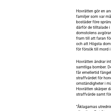
Hovrätten gör en an
familjer som var må
bostäder före sprän
därför de tilltalade
domstolens avgörand
fram till att faran f
och att Högsta doms
för försök till mord i
Hovrätten ändrar int
samtliga bomber. D
får emellertid fängel
straffvärdet för ho
omständigheter i mål
Hovrätten skärper d
straffvärde samt fö
”Åklagarnas utredni