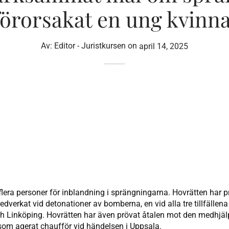
örorsakat en ung kvinn
Av:
Editor - Juristkursen
on
april 14, 2025
lera personer för inblandning i sprängningarna. Hovrätten har p
edverkat vid detonationer av bomberna, en vid alla tre tillfällen
ch Linköping. Hovrätten har även prövat åtalen mot den medhjälp
om agerat chaufför vid händelsen i Uppsala.