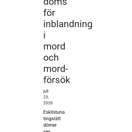
döms
för
inblandning
i
mord
och
mord-
försök
juli
23,
2026
Eskilstuna
tingsrätt
dömer
sex