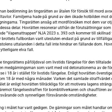
nan bedömning än tingsrätten av åtalen för försök till mord avs
ltavlor. Familjerna hade på grund av den ökade hotbilden mot de
gningarna. Tingsrätten ansåg att mordförsöken mot dem var otj
 i dessa delar. Hovrätten resonerar utifrån de förutsättningar som
e ”Vapenattrappen” NJA 2023 s. 393 och kommer till skillnad f
ör brottets fullbordan varit utesluten endast på grund av tillfäll
tolens uttalanden i detta fall inte hindrar en fällande dom. Hov
 ytterligare elva fall.
e tingsrättens påföljdsval om livstids fängelse för den tilltalad
en medgärningsman som varit med vid detonationerna av de fö
se i 18 år i stället för livstids fängelse. Enligt hovrätten översti
nom 18 år med några månader. Varken det samlade straffvärdet e
et är enligt hovrätten tillräckliga för att motivera lagens stränga
äremot fängelsestraffen för bombtillverkaren och chauffören av 
rsvårande och synnerligen försvårande omständigheter.
ng i målet har varit gedigen. De gärningar som målet handlar om