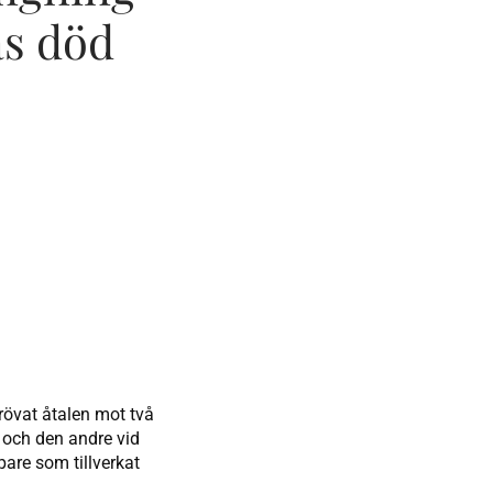
as död
rövat åtalen mot två
a och den andre vid
are som tillverkat