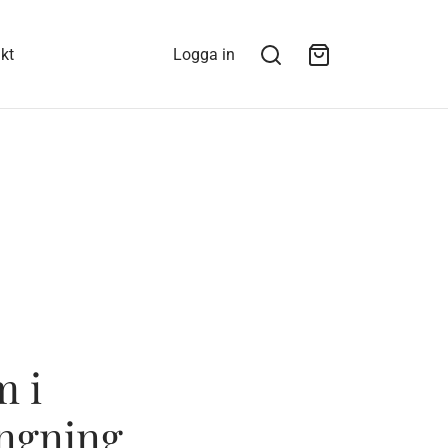
kt
Logga in
m i
ngning