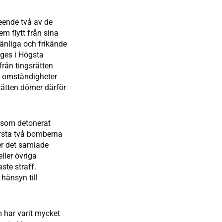
eende två av de
m flytt från sina
änliga och frikände
 ges i Högsta
rån tingsrätten
iga omständigheter
rätten dömer därför
e som detonerat
rsta två bomberna
ger det samlade
ller övriga
ste straff.
hänsyn till
 har varit mycket