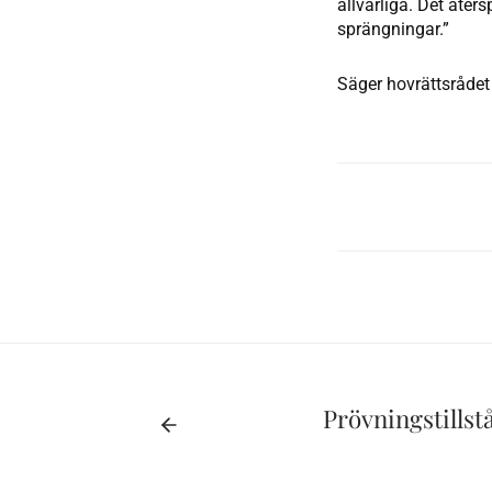
allvarliga. Det åte
sprängningar.”
Säger hovrättsrådet
Prövningstillst