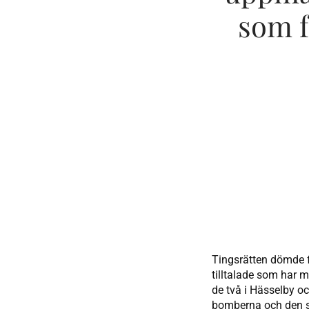
som f
Tingsrätten dömde f
tilltalade som har m
de två i Hässelby o
bomberna och den s