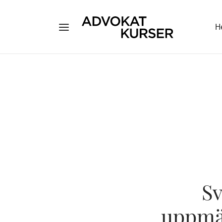
H
Sv
uppmä