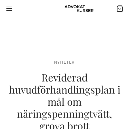
NYHETER
Reviderad
huvudförhandlingsplan i
mål om
näringspenningtvätt,
grova brott