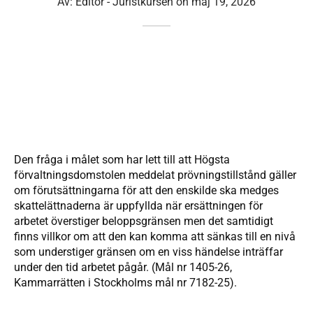
Av:
Editor - Juristkursen
on
maj 19, 2026
Den fråga i målet som har lett till att Högsta
förvaltningsdomstolen meddelat prövningstillstånd gäller
om förutsättningarna för att den enskilde ska medges
skattelättnaderna är uppfyllda när ersättningen för
arbetet överstiger beloppsgränsen men det samtidigt
finns villkor om att den kan komma att sänkas till en nivå
som understiger gränsen om en viss händelse inträffar
under den tid arbetet pågår. (Mål nr 1405-26,
Kammarrätten i Stockholms mål nr 7182-25).