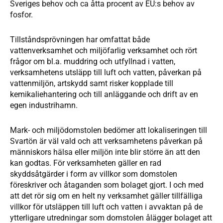
Sveriges behov och ca åtta procent av EU:s behov av
fosfor.
Tillståndsprövningen har omfattat både
vattenverksamhet och miljöfarlig verksamhet och rört
frågor om bl.a. muddring och utfyllnad i vatten,
verksamhetens utsläpp till luft och vatten, påverkan på
vattenmiljön, artskydd samt risker kopplade till
kemikaliehantering och till anläggande och drift av en
egen industrihamn.
Mark- och miljödomstolen bedömer att lokaliseringen till
Svartön är väl vald och att verksamhetens påverkan på
människors hälsa eller miljön inte blir större än att den
kan godtas. För verksamheten gäller en rad
skyddsåtgärder i form av villkor som domstolen
föreskriver och åtaganden som bolaget gjort. I och med
att det rör sig om en helt ny verksamhet gäller tillfälliga
villkor för utsläppen till luft och vatten i avvaktan på de
ytterligare utredningar som domstolen ålägger bolaget att