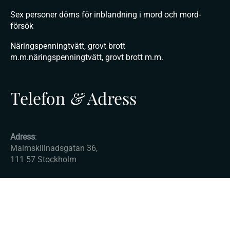
Sex personer döms för inblandning i mord och mord-
försök
Näringspenningtvätt, grovt brott
m.m.näringspenningtvätt, grovt brott m.m.
Telefon
&
Adress
Adress
:
Malmskillnadsgatan 36,
111 57 Stockholm
E-post:
info@advokatkurser.com