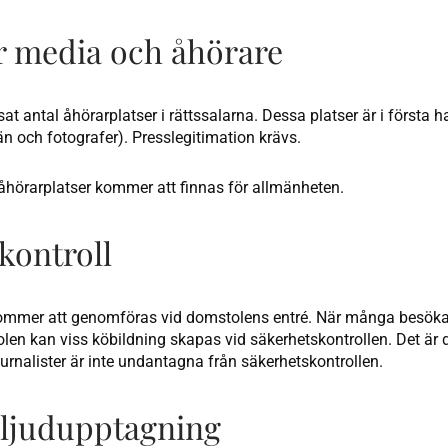
ör media och åhörare
sat antal åhörarplatser i rättssalarna. Dessa platser är i första
 och fotografer). Presslegitimation krävs.
 åhörarplatser kommer att finnas för allmänheten.
kontroll
kommer att genomföras vid domstolens entré. När många besö
olen kan viss köbildning skapas vid säkerhetskontrollen. Det är dä
urnalister är inte undantagna från säkerhetskontrollen.
 ljudupptagning