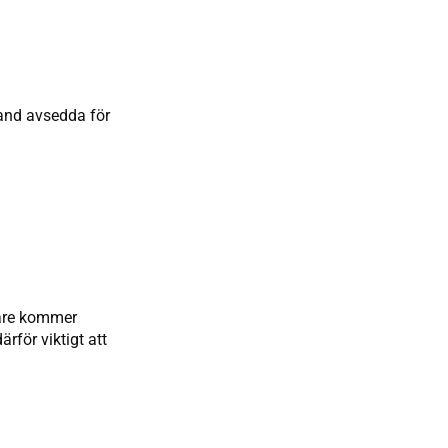
 hand avsedda för
kare kommer
rför viktigt att