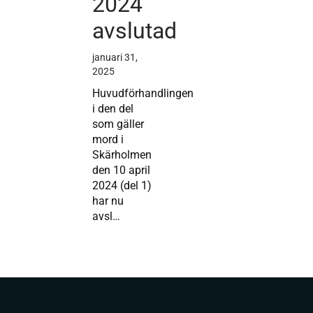
2024
avslutad
januari 31,
2025
Huvudförhandlingen
i den del
som gäller
mord i
Skärholmen
den 10 april
2024 (del 1)
har nu
avsl…