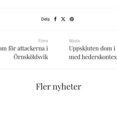
Dela
Förra
Nästa
om för attackerna i
Uppskjuten dom i
Örnsköldsvik
med hederskontex
Fler nyheter
e