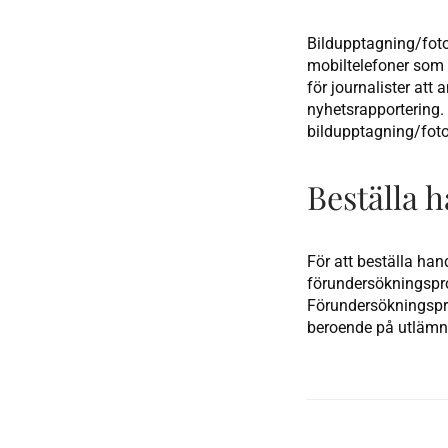
Bildupptagning/fotogr
mobiltelefoner som 
för journalister att 
nyhetsrapportering. 
bildupptagning/foto
Beställa 
För att beställa han
förundersökningspro
Förundersökningspro
beroende på utläm