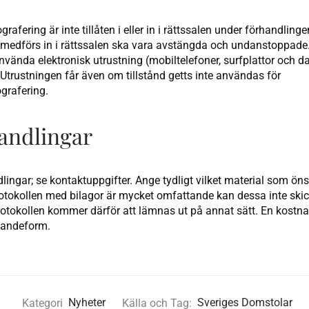
afering är inte tillåten i eller in i rättssalen under förhandlinge
medförs in i rättssalen ska vara avstängda och undanstoppade.
använda elektronisk utrustning (mobiltelefoner, surfplattor och da
Utrustningen får även om tillstånd getts inte användas för
grafering.
handlingar
dlingar; se kontaktuppgifter. Ange tydligt vilket material som ön
tokollen med bilagor är mycket omfattande kan dessa inte skic
tokollen kommer därför att lämnas ut på annat sätt. En kostna
nandeform.
Kategori
Nyheter
Källa och Tag:
Sveriges Domstolar