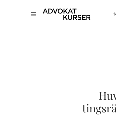
H
Huv
tingsr