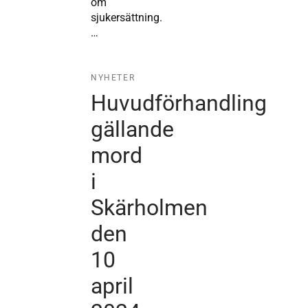
om
sjukersättning.
…
NYHETER
Huvudförhandling
gällande
mord
i
Skärholmen
den
10
april