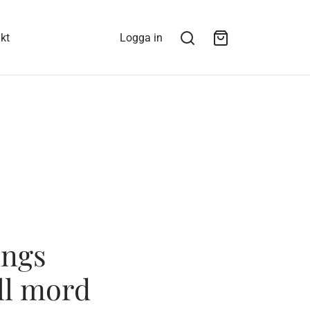
kt
Logga in
ings
ll mord