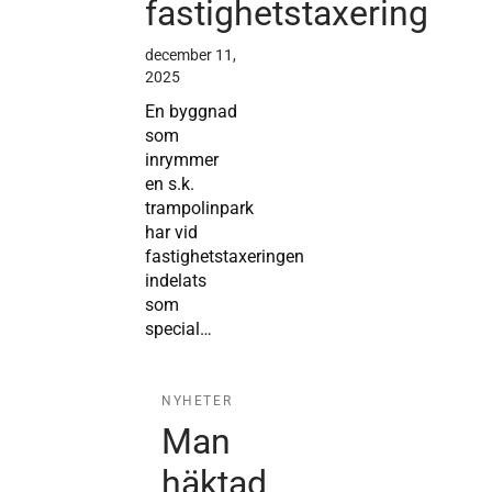
fastighetstaxering
december 11,
2025
En byggnad
som
inrymmer
en s.k.
trampolinpark
har vid
fastighetstaxeringen
indelats
som
special…
NYHETER
Man
häktad