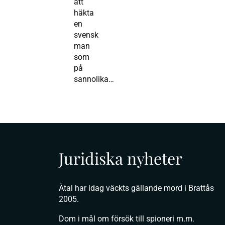
att
häkta
en
svensk
man
som
på
sannolika…
Juridiska nyheter
Åtal har idag väckts gällande mord i Brattås
2005.
Dom i mål om försök till spioneri m.m.