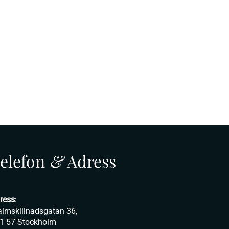
elefon
&
Adress
ress
:
lmskillnadsgatan 36,
1 57 Stockholm