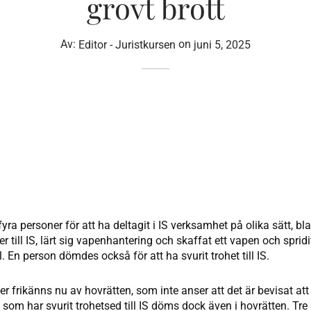
grovt brott
Av:
Editor - Juristkursen
on
juni 5, 2025
ra personer för att ha deltagit i IS verksamhet på olika sätt, b
r till IS, lärt sig vapenhantering och skaffat ett vapen och spridi
En person dömdes också för att ha svurit trohet till IS.
r frikänns nu av hovrätten, som inte anser att det är bevisat att 
som har svurit trohetsed till IS döms dock även i hovrätten. Tr