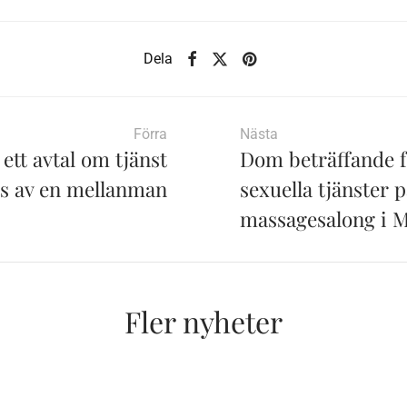
Dela
Förra
Nästa
 ett avtal om tjänst
Dom beträffande f
ts av en mellanman
sexuella tjänster 
massagesalong i 
Fler nyheter