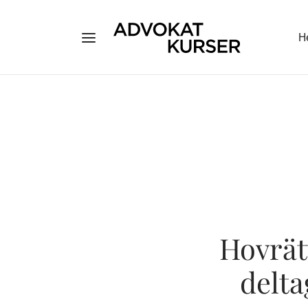
H
Hovrät
delta