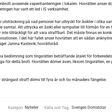
nbrott avseende vapenhanteringen i lokalen. Hovrätten anser doc
eringen har varit ett led i IS verksamhet.
or utsträckning på vad personer har uttryckt för åsikter i olika s
 samtal. Att uttrycka en åsikt eller sympatier till förmån för en 
r inte tillräckligt för att vara straffbart. Det måste finnas en kon
nisationen. I det här fallet anser hovrätten att en sådan anknytni
äger Janina Kastevik, hovrättsråd.
bedömning som tingsrätten beträffande åtalet för förberedelse t
ga för detta brott. Hovrätten dömer även, liksom tingsrätten, en
strängast straff döms till fyra år och tio månaders fängelse.
Kategori
Nyheter
Källa och Tag:
Sveriges Domstolar