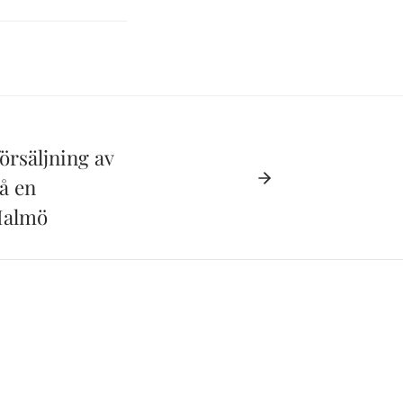
örsäljning av
på en
Malmö