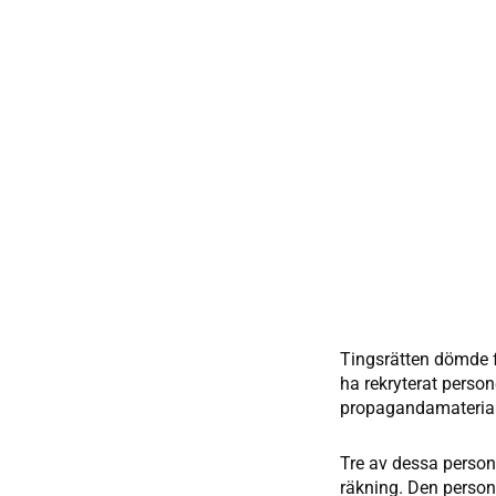
Tingsrätten dömde fy
ha rekryterat persone
propagandamaterial. 
Tre av dessa persone
räkning. Den person 