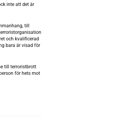
k inte att det är
ammanhang, till
terroristorganisation
kret och kvalificerad
ng bara är visad för
ill terroristbrott
 person för hets mot