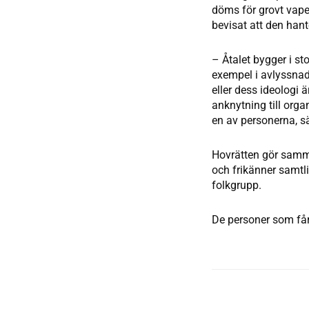
döms för grovt vape
bevisat att den hant
– Åtalet bygger i st
exempel i avlyssnade
eller dess ideologi ä
anknytning till orga
en av personerna, s
Hovrätten gör samma 
och frikänner samtli
folkgrupp.
De personer som får 