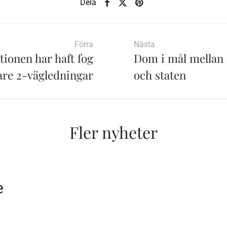
Dela
Förra
Nästa
ionen har haft fog
Dom i mål mellan 
lare 2-vägledningar
och staten
Fler nyheter
e