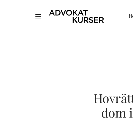
H
Hovrät
dom i