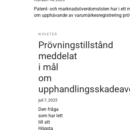
Patent- och marknadsöverdomstolen har i ett 
om upphävande av varumärkesregistrering pr
NYHETER
Prövningstillstånd
meddelat
i mål
om
upphandlingsskadeavg
juli 7, 2025
Den fråga
som har lett
till att
Högsta