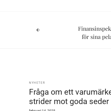
Finansinspekt
för sina pe
NYHETER
Fråga om ett varumärk
strider mot goda seder
februari 14, 2025