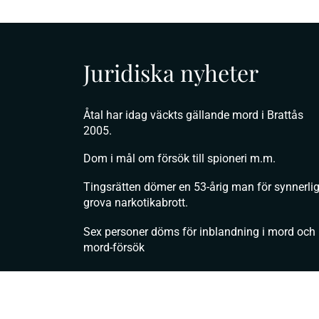
Juridiska nyheter
Åtal har idag väckts gällande mord i Brattås
2005.
Dom i mål om försök till spioneri m.m.
Tingsrätten dömer en 53-årig man för synnerli
grova narkotikabrott.
Sex personer döms för inblandning i mord och
mord-försök
Näringspenningtvätt, grovt brott
m.m.näringspenningtvätt, grovt brott m.m.