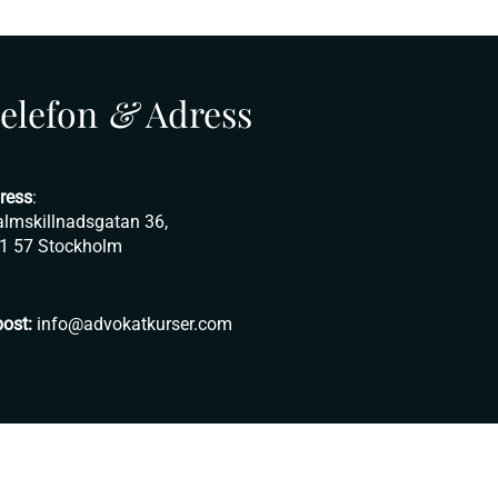
elefon
&
Adress
ress
:
lmskillnadsgatan 36,
1 57 Stockholm
post:
info@advokatkurser.com