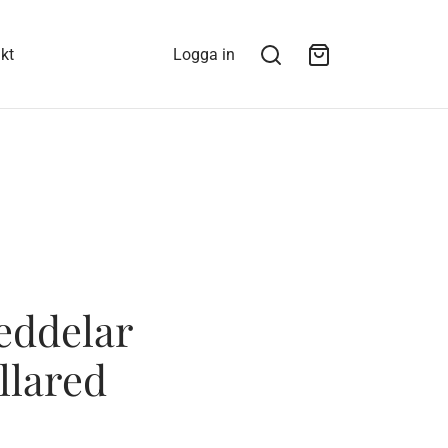
kt
Logga in
eddelar
llared