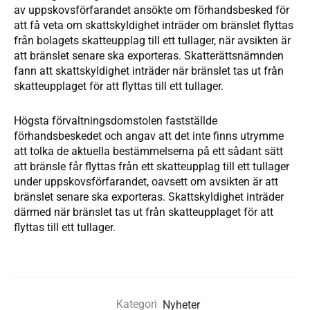
av uppskovsförfarandet ansökte om förhandsbesked för
att få veta om skattskyldighet inträder om bränslet flyttas
från bolagets skatteupplag till ett tullager, när avsikten är
att bränslet senare ska exporteras. Skatterättsnämnden
fann att skattskyldighet inträder när bränslet tas ut från
skatteupplaget för att flyttas till ett tullager.
Högsta förvaltningsdomstolen fastställde
förhandsbeskedet och angav att det inte finns utrymme
att tolka de aktuella bestämmelserna på ett sådant sätt
att bränsle får flyttas från ett skatteupplag till ett tullager
under uppskovsförfarandet, oavsett om avsikten är att
bränslet senare ska exporteras. Skattskyldighet inträder
därmed när bränslet tas ut från skatteupplaget för att
flyttas till ett tullager.
Kategori
Nyheter