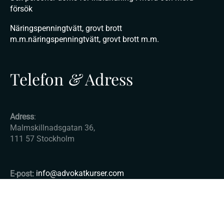
försök
Näringspenningtvätt, grovt brott
m.m.näringspenningtvätt, grovt brott m.m.
Telefon
&
Adress
Adress
:
Malmskillnadsgatan 36,
111 57 Stockholm
E-post:
info@advokatkurser.com