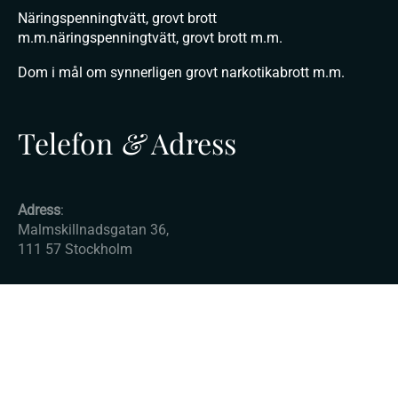
Näringspenningtvätt, grovt brott
m.m.näringspenningtvätt, grovt brott m.m.
Dom i mål om synnerligen grovt narkotikabrott m.m.
Telefon
&
Adress
Adress
:
Malmskillnadsgatan 36,
111 57 Stockholm
E-post:
info@advokatkurser.com