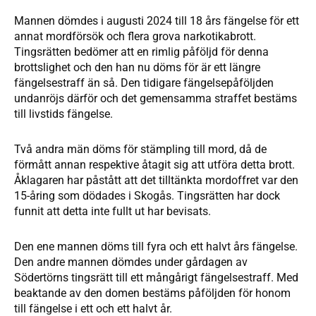
Mannen dömdes i augusti 2024 till 18 års fängelse för ett
annat mordförsök och flera grova narkotikabrott.
Tingsrätten bedömer att en rimlig påföljd för denna
brottslighet och den han nu döms för är ett längre
fängelsestraff än så. Den tidigare fängelsepåföljden
undanröjs därför och det gemensamma straffet bestäms
till livstids fängelse.
Två andra män döms för stämpling till mord, då de
förmått annan respektive åtagit sig att utföra detta brott.
Åklagaren har påstått att det tilltänkta mordoffret var den
15-åring som dödades i Skogås. Tingsrätten har dock
funnit att detta inte fullt ut har bevisats.
Den ene mannen döms till fyra och ett halvt års fängelse.
Den andre mannen dömdes under gårdagen av
Södertörns tingsrätt till ett mångårigt fängelsestraff. Med
beaktande av den domen bestäms påföljden för honom
till fängelse i ett och ett halvt år.