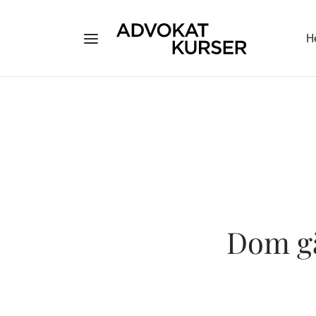
H
Dom gä