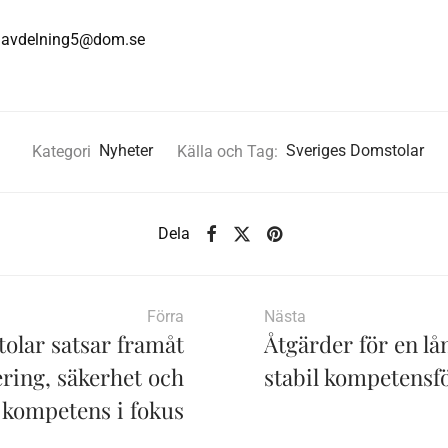
tt.avdelning5@dom.se
Kategori
Nyheter
Källa och Tag:
Sveriges Domstolar
Dela
Förra
Nästa
olar satsar framåt
Åtgärder för en lå
ering, säkerhet och
stabil kompetensf
kompetens i fokus