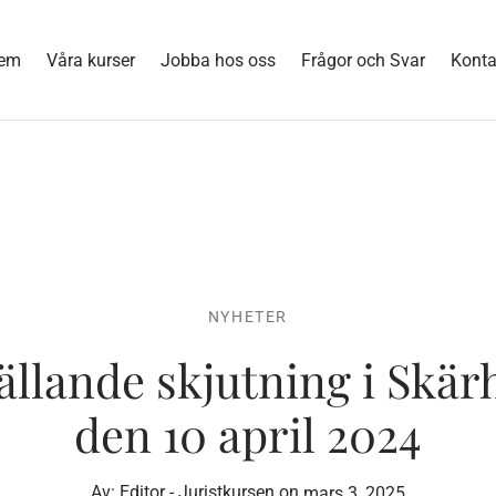
em
Våra kurser
Jobba hos oss
Frågor och Svar
Konta
NYHETER
llande skjutning i Skä
den 10 april 2024
Av:
Editor - Juristkursen
on
mars 3, 2025