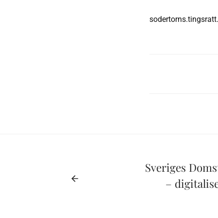
sodertorns.tingsra
Sveriges Domst
– digitalis