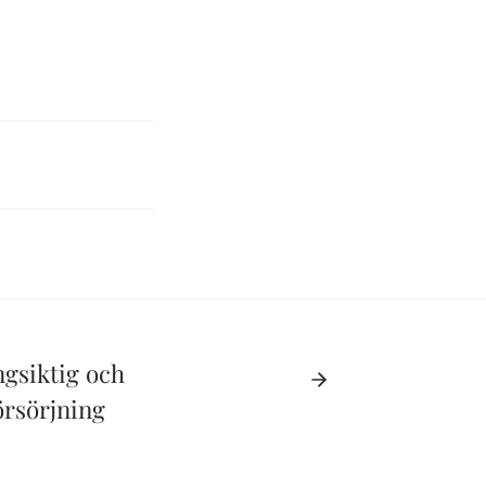
ngsiktig och
örsörjning