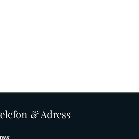
elefon
&
Adress
ress
: